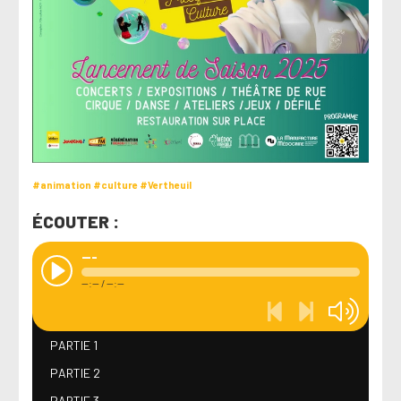
#animation
#culture
#Vertheuil
ÉCOUTER :
---
--:--
/
--:--
PARTIE 1
PARTIE 2
PARTIE 3