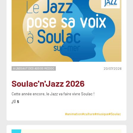
A L'ASSAUT DES ASSOS MÉDOC
20/07/2026
Soulac'n'Jazz 2026
Cette année encore, le Jazz va faire vivre Soulac !
5
#animation
#culture
#musique
#Soulac