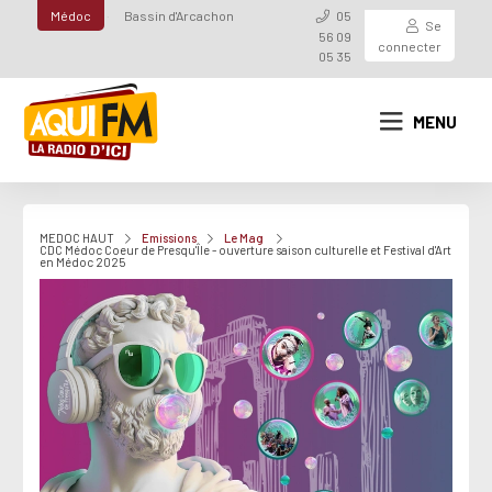
Médoc
Bassin d'Arcachon
05
Se
56 09
connecter
05 35
MENU
MEDOC HAUT
Emissions
Le Mag
CDC Médoc Coeur de Presqu'Île - ouverture saison culturelle et Festival d'Art
en Médoc 2025