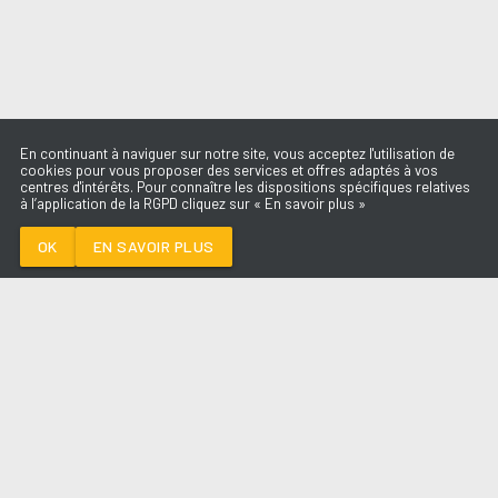
En continuant à naviguer sur notre site, vous acceptez l'utilisation de
cookies pour vous proposer des services et offres adaptés à vos
centres d'intérêts. Pour connaître les dispositions spécifiques relatives
à l’application de la RGPD cliquez sur « En savoir plus »
RESPIRE FORT
JEANNE
OK
EN SAVOIR PLUS
Médoc
RESPIRE FORT
-
Jeanne
--:--
/
--:--
LES ÉMISSIONS