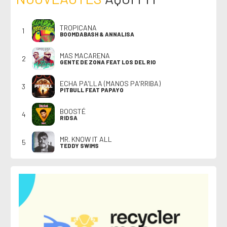
TROPICANA
1
BOOMDABASH & ANNALISA
MAS MACARENA
2
GENTE DE ZONA FEAT LOS DEL RIO
ECHA PA'LLA (MANOS PA'RRIBA)
3
PITBULL FEAT PAPAYO
BOOSTÉ
4
RIDSA
MR. KNOW IT ALL
5
TEDDY SWIMS