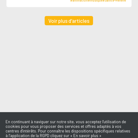
#animation
#musique
#Sainte-Hélène
Voir plus d'articles
En continuant à naviguer sur notre site, vous acceptez l'utilisation de
cookies pour vous proposer des services et offres adaptés à vos
centres d'intérêts. Pour connaître les dispositions spécifiques relatives
à l’application de la RGPD cliquez sur « En savoir plus »