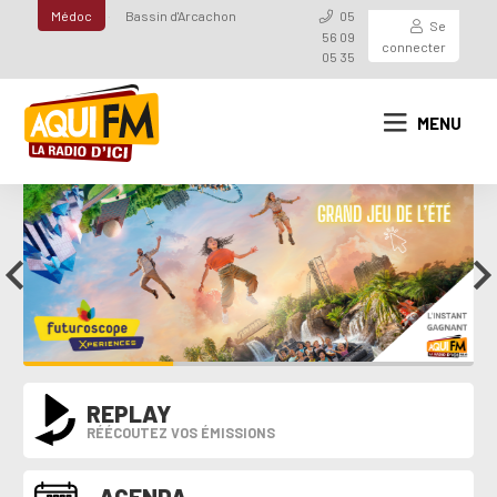
Médoc
Bassin d'Arcachon
05
Se
56 09
connecter
05 35
MENU
REPLAY
RÉÉCOUTEZ VOS ÉMISSIONS
AGENDA