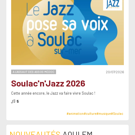
A L'ASSAUT DES ASSOS MÉDOC
20/07/2026
Soulac'n'Jazz 2026
Cette année encore, le Jazz va faire vivre Soulac !
5
#animation
#culture
#musique
#Soulac
NOUVEAUTÉS
AQUI FM