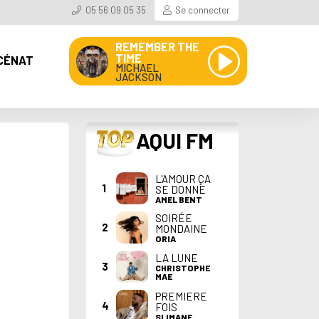
05 56 09 05 35
Se connecter
REMEMBER THE
TIME
CÉNAT
MICHAEL
JACKSON
TOP
AQUI FM
L'AMOUR ÇA
1
SE DONNE
AMEL BENT
SOIRÉE
2
MONDAINE
ORIA
LA LUNE
3
CHRISTOPHE
MAE
PREMIERE
4
FOIS
SLIMANE