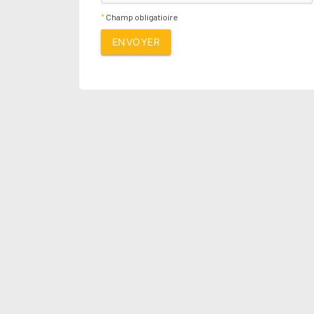
*
Champ obligatioire
ENVOYER