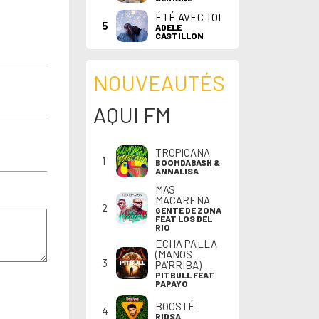
ÉTÉ AVEC TOI
5
ADELE
CASTILLON
NOUVEAUTÉS
AQUI FM
TROPICANA
1
BOOMDABASH &
ANNALISA
MAS
MACARENA
2
GENTE DE ZONA
FEAT LOS DEL
RIO
ECHA PA'LLA
(MANOS
3
PA'RRIBA)
PITBULL FEAT
PAPAYO
BOOSTÉ
4
RIDSA