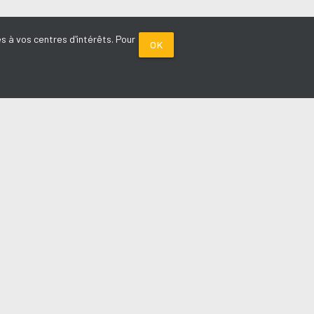
s à vos centres d'intérêts. Pour
OK
PARTENAIRES
Plage FM radio
Noox : l'agence E-commerce
La Porte de Service.com
Voiture sans permis médoc