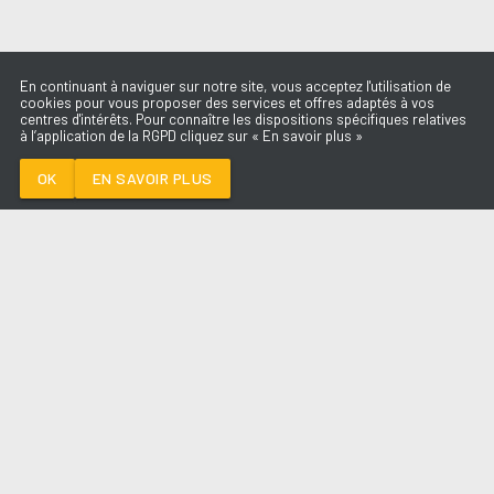
En continuant à naviguer sur notre site, vous acceptez l'utilisation de
cookies pour vous proposer des services et offres adaptés à vos
centres d'intérêts. Pour connaître les dispositions spécifiques relatives
à l’application de la RGPD cliquez sur « En savoir plus »
JET LAG
LUIZA
OK
EN SAVOIR PLUS
Médoc
JET LAG
-
LUIZA
--:--
/
--:--
LES ÉMISSIONS
AQUI FM
PARTENAIRES