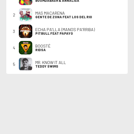
BOOMDABASH & ANNALISA
MAS MACARENA
2
GENTE DE ZONA FEAT LOS DEL RIO
ECHA PA'LLA (MANOS PA'RRIBA)
3
PITBULL FEAT PAPAYO
BOOSTÉ
4
RIDSA
MR. KNOW IT ALL
5
TEDDY SWIMS