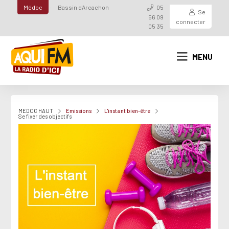
Médoc
Bassin d'Arcachon
05
Se
56 09
connecter
05 35
MENU
MEDOC HAUT
Emissions
L'instant bien-être
Se fixer des objectifs