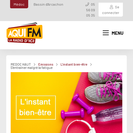
Médoc
Bassin d'Arcachon
05
Se
56 09
connecter
05 35
MENU
MEDOC HAUT
Emissions
L'instant bien-être
S'entraîner malgré la fatigue