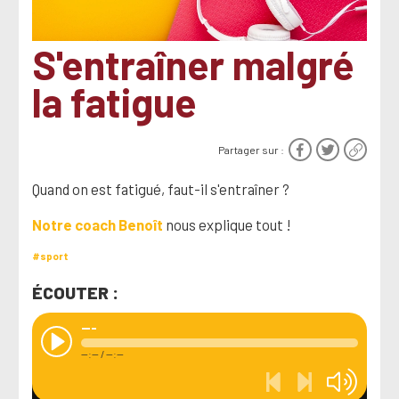
S'entraîner malgré
la fatigue
Partager sur :
Quand on est fatigué, faut-il s'entraîner ?
Notre coach Benoît
nous explique tout !
#sport
ÉCOUTER :
---
--:--
/
--:--