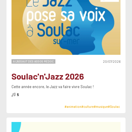
A L'ASSAUT DES ASSOS MÉDOC
20/07/2026
Soulac'n'Jazz 2026
Cette année encore, le Jazz va faire vivre Soulac !
5
#animation
#culture
#musique
#Soulac