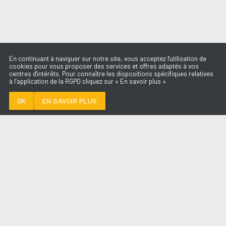
En continuant à naviguer sur notre site, vous acceptez l'utilisation de
cookies pour vous proposer des services et offres adaptés à vos
centres d'intérêts. Pour connaître les dispositions spécifiques relatives
à l’application de la RGPD cliquez sur « En savoir plus »
AIN'T NO OTHER
MAN
CHRISTINA
OK
EN SAVOIR PLUS
AGUILERA
Médoc
AIN'T NO OTHER MAN
-
CHRISTINA
AGUILERA
--:--
/
--:--
LES ÉMISSIONS
AQUI FM