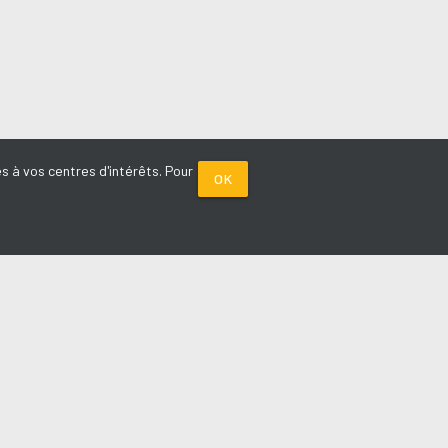
s à vos centres d'intérêts. Pour
OK
PARTENAIRES
Plage FM radio
Noox : l'agence E-commerce
La Porte de Service.com
Voiture sans permis médoc