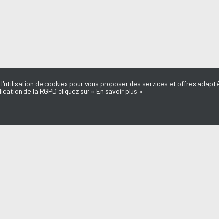
 l'utilisation de cookies pour vous proposer des services et offres adapté
lication de la RGPD cliquez sur « En savoir plus »
MISSIONS
AQUI FM
l du Médoc
L'équipe
d'ici
Mentions légales
e Dédicaces
Politique de confidentialité
Marie-Laure
Nous contacter
Annonceurs
o
Don, Mécénat
a du Médoc