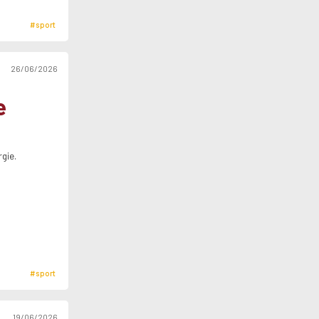
#sport
26/06/2026
e
rgie.
#sport
19/06/2026