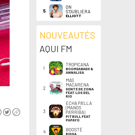
ON
5
S'OUBLIERA
ELLIOTT
NOUVEAUTÉS
AQUI FM
TROPICANA
1
BOOMDABASH &
ANNALISA
MAS
MACARENA
2
GENTE DE ZONA
FEAT LOS DEL
RIO
ECHA PA'LLA
(MANOS
3
PA'RRIBA)
PITBULL FEAT
PAPAYO
BOOSTÉ
4
RIDSA