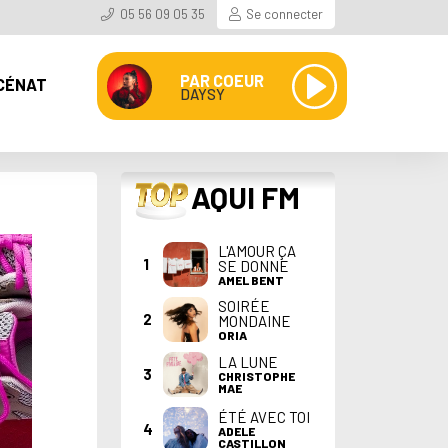
05 56 09 05 35
Se connecter
PAR COEUR
CÉNAT
DAYSY
TOP
AQUI FM
L'AMOUR ÇA
1
SE DONNE
AMEL BENT
SOIRÉE
2
MONDAINE
ORIA
LA LUNE
3
CHRISTOPHE
MAE
ÉTÉ AVEC TOI
4
ADELE
CASTILLON