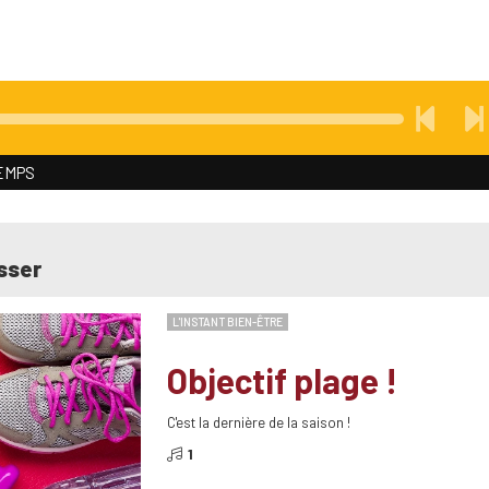
TEMPS
sser
L'INSTANT BIEN-ÊTRE
Objectif plage !
C'est la dernière de la saison !
1