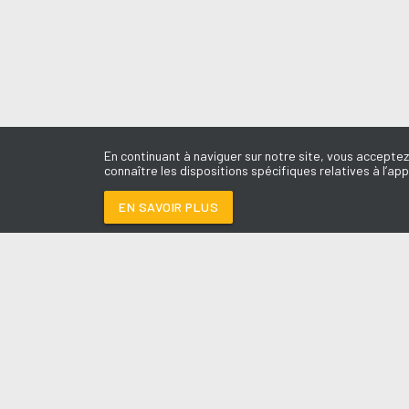
En continuant à naviguer sur notre site, vous acceptez
connaître les dispositions spécifiques relatives à l’app
EN SAVOIR PLUS
Médoc
LES É
PAR COEUR
-
DAYSY
Le révei
Le Drive 
--:--
/
--:--
Dimanch
Chris & 
La Mété
L'Agend