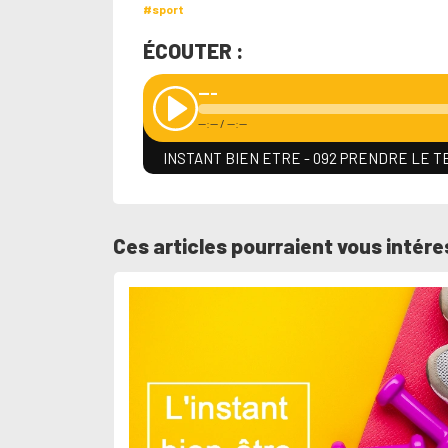
#sport
ÉCOUTER :
---
--:--
/
--:--
INSTANT BIEN ETRE - 092 PRENDRE LE 
Ces articles pourraient vous intére