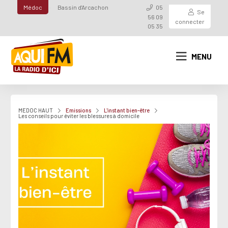
Médoc
Bassin d'Arcachon
05
Se
56 09
connecter
05 35
MENU
MEDOC HAUT
Emissions
L'instant bien-être
Les conseils pour éviter les blessures à domicile