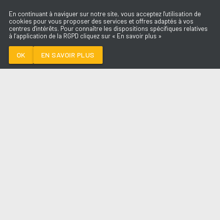
En continuant à naviguer sur notre site, vous acceptez l'utilisation de
cookies pour vous proposer des services et offres adaptés à vos
centres d'intérêts. Pour connaître les dispositions spécifiques relatives
à l’application de la RGPD cliquez sur « En savoir plus »
SAVE ME TONIGHT
DAVID GUETTA X
JENNIFER LOPEZ
OK
EN SAVOIR PLUS
Médoc
SAVE ME TONIGHT
-
DAVID GUETTA X
JENNIFER LOPEZ
--:--
/
--:--
LES ÉMISSIONS
AQUI FM
PARTENAIRES