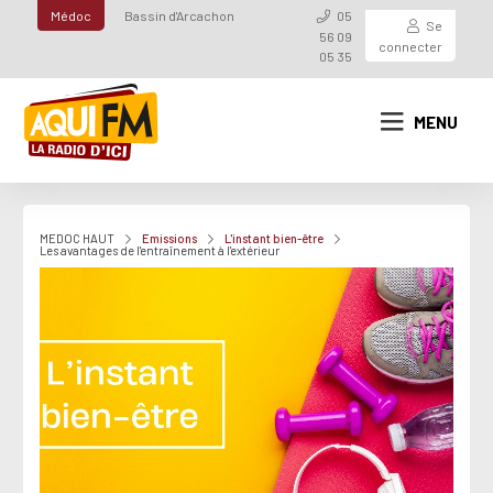
Médoc
Bassin d'Arcachon
05
Se
56 09
connecter
05 35
MENU
MEDOC HAUT
Emissions
L'instant bien-être
Les avantages de l'entraînement à l'extérieur