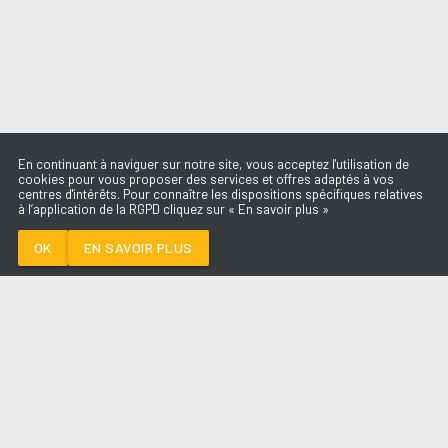
En continuant à naviguer sur notre site, vous acceptez l'utilisation de
cookies pour vous proposer des services et offres adaptés à vos
centres d'intérêts. Pour connaître les dispositions spécifiques relatives
à l’application de la RGPD cliquez sur « En savoir plus »
SAVE ME TONIGHT
DAVID GUETTA X
JENNIFER LOPEZ
OK
EN SAVOIR PLUS
Médoc
SAVE ME TONIGHT
-
DAVID GUETTA X
JENNIFER LOPEZ
--:--
/
--:--