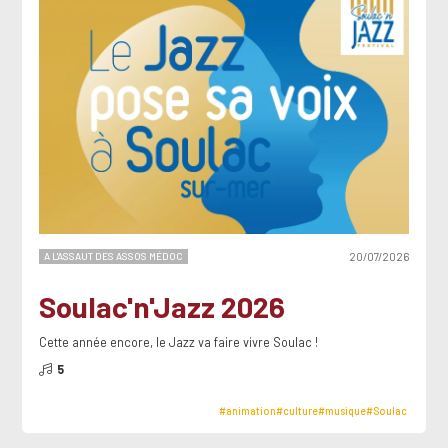
A L'ASSAUT DES ASSOS MÉDOC
20/07/2026
Soulac'n'Jazz 2026
Cette année encore, le Jazz va faire vivre Soulac !
5
#animation
#culture
#musique
#Soulac