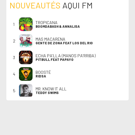
NOUVEAUTÉS
AQUI FM
TROPICANA
1
BOOMDABASH & ANNALISA
MAS MACARENA
2
GENTE DE ZONA FEAT LOS DEL RIO
ECHA PA'LLA (MANOS PA'RRIBA)
3
PITBULL FEAT PAPAYO
BOOSTÉ
4
RIDSA
MR. KNOW IT ALL
5
TEDDY SWIMS