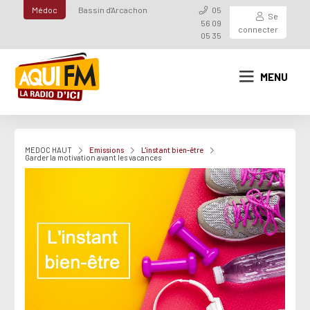
Médoc
Bassin d'Arcachon
05
Se
56 09
connecter
05 35
MENU
MEDOC HAUT
Emissions
L'instant bien-être
Garder la motivation avant les vacances