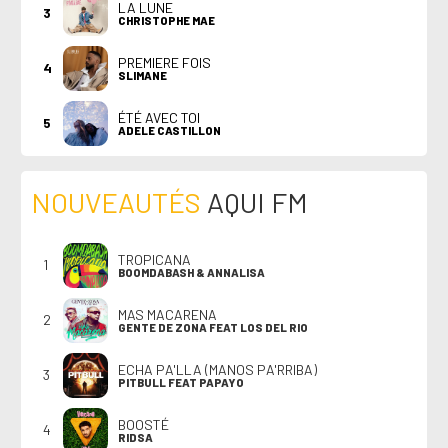
LA LUNE
3
CHRISTOPHE MAE
PREMIERE FOIS
4
SLIMANE
ÉTÉ AVEC TOI
5
ADELE CASTILLON
NOUVEAUTÉS
AQUI FM
TROPICANA
1
BOOMDABASH & ANNALISA
MAS MACARENA
2
GENTE DE ZONA FEAT LOS DEL RIO
ECHA PA'LLA (MANOS PA'RRIBA)
3
PITBULL FEAT PAPAYO
BOOSTÉ
4
RIDSA