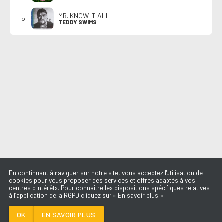
MR. KNOW IT ALL
5
TEDDY SWIMS
En continuant à naviguer sur notre site, vous acceptez l'utilisation de
cookies pour vous proposer des services et offres adaptés à vos
centres d'intérêts. Pour connaître les dispositions spécifiques relatives
à l’application de la RGPD cliquez sur « En savoir plus »
WELCOME TO MY
LIFE
SIMPLE PLAN
OK
EN SAVOIR PLUS