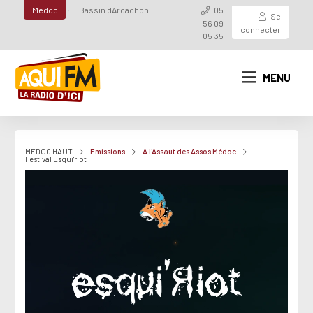
Médoc
Bassin d'Arcachon
05
Se
56 09
connecter
05 35
MENU
MEDOC HAUT
Emissions
A l'Assaut des Assos Médoc
Festival Esqui'riot