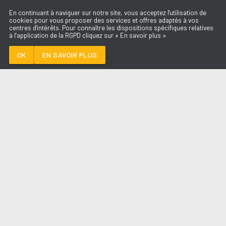
En continuant à naviguer sur notre site, vous acceptez l'utilisation de
cookies pour vous proposer des services et offres adaptés à vos
centres d'intérêts. Pour connaître les dispositions spécifiques relatives
à l’application de la RGPD cliquez sur « En savoir plus »
NUE
CLARA LUCIANI
OK
EN SAVOIR PLUS
Médoc
NUE
-
CLARA LUCIANI
--:--
/
--:--
LES ÉMISSIONS
AQUI FM
PARTENAIRES