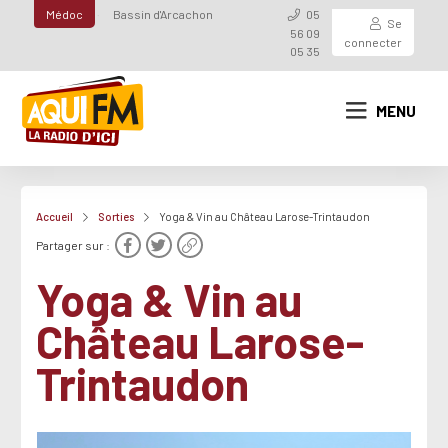
Médoc
Bassin d'Arcachon
05
Se
56 09
connecter
05 35
MENU
Accueil
Sorties
Yoga & Vin au Château Larose-Trintaudon
Partager sur :
Yoga & Vin au
Château Larose-
Trintaudon