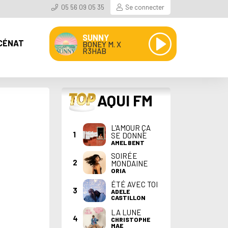
05 56 09 05 35
Se connecter
SUNNY
CÉNAT
BONEY M. X
R3HAB
TOP
AQUI FM
L'AMOUR ÇA
1
SE DONNE
AMEL BENT
SOIRÉE
2
MONDAINE
ORIA
ÉTÉ AVEC TOI
3
ADELE
CASTILLON
LA LUNE
4
CHRISTOPHE
MAE