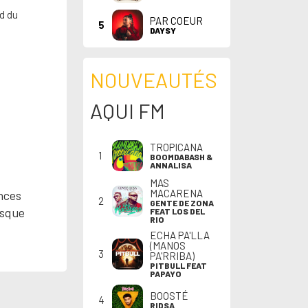
d du
PAR COEUR
5
DAYSY
NOUVEAUTÉS
AQUI FM
TROPICANA
1
BOOMDABASH &
ANNALISA
MAS
MACARENA
ences
2
GENTE DE ZONA
esque
FEAT LOS DEL
RIO
ECHA PA'LLA
(MANOS
3
PA'RRIBA)
PITBULL FEAT
PAPAYO
BOOSTÉ
4
RIDSA