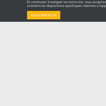
En continuant à naviguer sur notre site, vous acceptez
connaître les dispositions spécifiques relatives à l’app
EN SAVOIR PLUS
Médoc
LES É
SUNNY
-
BONEY M. x 
Le révei
Le Drive 
--:--
/
--:--
Dimanch
Chris & 
La Mété
L'Agend
La Vie e
Entrepr
A l'Ass
Contact