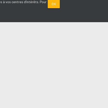
s à vos centres d'intérêts. Pour
OK
PARTENAIRES
Plage FM radio
Noox : l'agence E-commerce
La Porte de Service.com
Voiture sans permis médoc