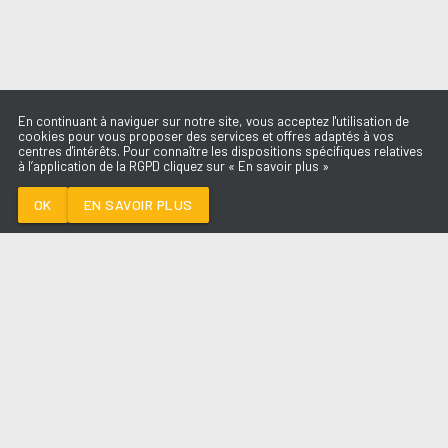
En continuant à naviguer sur notre site, vous acceptez l'utilisation de
cookies pour vous proposer des services et offres adaptés à vos
centres d'intérêts. Pour connaître les dispositions spécifiques relatives
à l’application de la RGPD cliquez sur « En savoir plus »
BOOSTÉ
RIDSA
OK
EN SAVOIR PLUS
Médoc
BOOSTÉ
-
RIDSA
--:--
/
--:--
LES ÉMISSIONS
AQUI FM