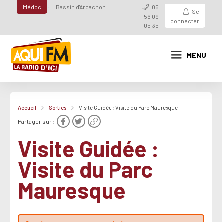
Médoc
Bassin d'Arcachon
05
Se
56 09
connecter
05 35
MENU
Accueil
Sorties
Visite Guidée : Visite du Parc Mauresque
Partager sur :
Visite Guidée :
Visite du Parc
Mauresque