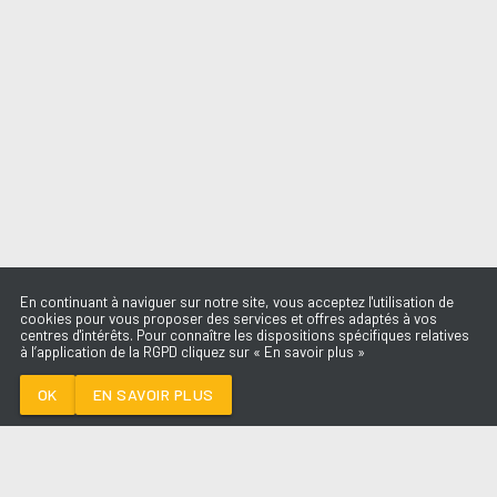
En continuant à naviguer sur notre site, vous acceptez l'utilisation de
cookies pour vous proposer des services et offres adaptés à vos
centres d'intérêts. Pour connaître les dispositions spécifiques relatives
à l’application de la RGPD cliquez sur « En savoir plus »
TALK TO YOU
ANOTR FEAT 54
ULTRA
OK
EN SAVOIR PLUS
Médoc
TALK TO YOU
-
ANOTR FEAT 54 ULTRA