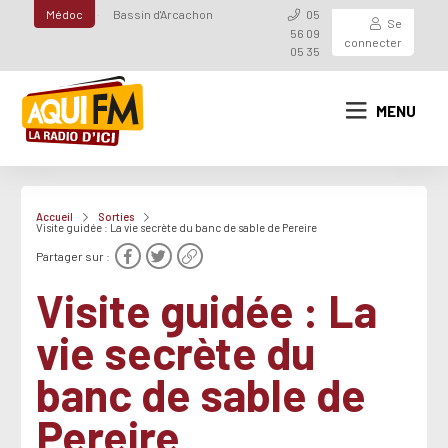
Médoc
Bassin d'Arcachon
05
Se
56 09
connecter
05 35
MENU
Accueil
Sorties
Visite guidée : La vie secrète du banc de sable de Pereire
Partager sur :
Visite guidée : La
vie secrète du
banc de sable de
Pereire