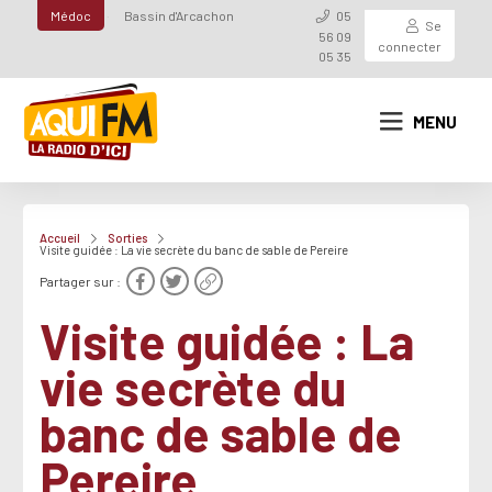
Médoc
Bassin d'Arcachon
05
Se
56 09
connecter
05 35
MENU
Accueil
Sorties
Visite guidée : La vie secrète du banc de sable de Pereire
Partager sur :
Visite guidée : La
vie secrète du
banc de sable de
Pereire