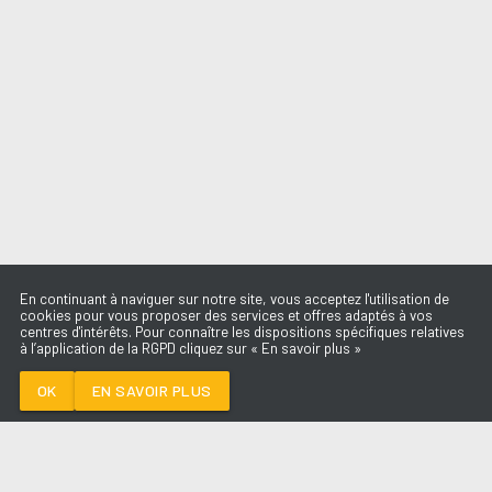
En continuant à naviguer sur notre site, vous acceptez l'utilisation de
cookies pour vous proposer des services et offres adaptés à vos
centres d'intérêts. Pour connaître les dispositions spécifiques relatives
à l’application de la RGPD cliquez sur « En savoir plus »
I'M PICKY
(UNPLUGGED)
SHAKA PONK
OK
EN SAVOIR PLUS
Médoc
I'M PICKY (UNPLUGGED)
-
SHAKA