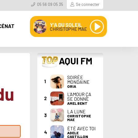
05 56 09 05 35
Se connecter
Y'A DU SOLEIL
CÉNAT
CHRISTOPHE MAE
TOP
AQUI FM
SOIRÉE
1
MONDAINE
du
ORIA
L'AMOUR ÇA
2
SE DONNE
AMEL BENT
LA LUNE
3
CHRISTOPHE
MAE
ÉTÉ AVEC TOI
4
ADELE
CASTILLON