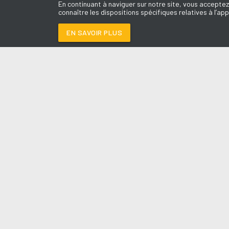
En continuant à naviguer sur notre site, vous acceptez
connaître les dispositions spécifiques relatives à l’app
EN SAVOIR PLUS
Médoc
LES É
Y'A DU SOLEIL
-
CHRI
Le révei
Le Drive 
--:--
/
--:--
Dimanch
Chris & 
La Mété
L'Agend
La Vie e
Entrepr
A l'Ass
Contact