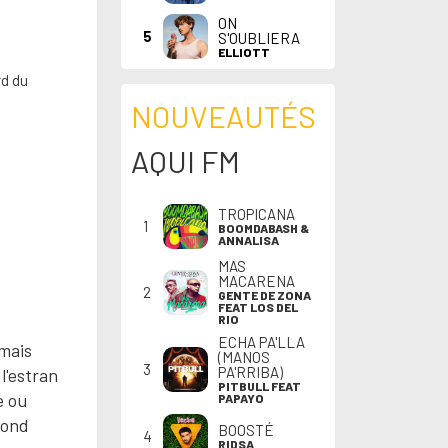
ON
5
S'OUBLIERA
ELLIOTT
rd du
NOUVEAUTÉS
AQUI FM
TROPICANA
1
BOOMDABASH &
ANNALISA
MAS
MACARENA
2
GENTE DE ZONA
FEAT LOS DEL
RIO
ECHA PA'LLA
mais
(MANOS
3
PA'RRIBA)
l'estran
PITBULL FEAT
e ou
PAPAYO
fond
BOOSTÉ
4
RIDSA