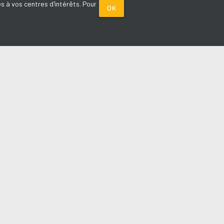
s à vos centres d'intérêts. Pour
OK
PARTENAIRES
Plage FM radio
Noox : l'agence E-commerce
La Porte de Service.com
Voiture sans permis médoc