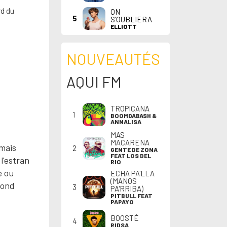
rd du
ON
5
S'OUBLIERA
ELLIOTT
NOUVEAUTÉS
AQUI FM
TROPICANA
1
BOOMDABASH &
ANNALISA
MAS
MACARENA
mais
2
GENTE DE ZONA
FEAT LOS DEL
l'estran
RIO
e ou
ECHA PA'LLA
(MANOS
fond
3
PA'RRIBA)
PITBULL FEAT
PAPAYO
BOOSTÉ
4
RIDSA