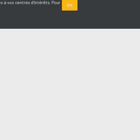
s à vos centres d'intérêts. Pour
OK
PARTENAIRES
Plage FM radio
Noox : l'agence E-commerce
La Porte de Service.com
Voiture sans permis médoc