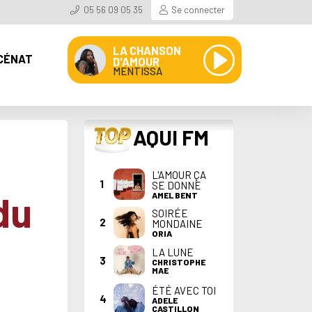
05 56 09 05 35
Se connecter
LA CHANSON
CÉNAT
D'AMOUR
MENTISSA
TOP
AQUI FM
L'AMOUR ÇA
1
SE DONNE
du
AMEL BENT
SOIRÉE
2
MONDAINE
ORIA
LA LUNE
3
CHRISTOPHE
MAE
ÉTÉ AVEC TOI
4
ADELE
CASTILLON