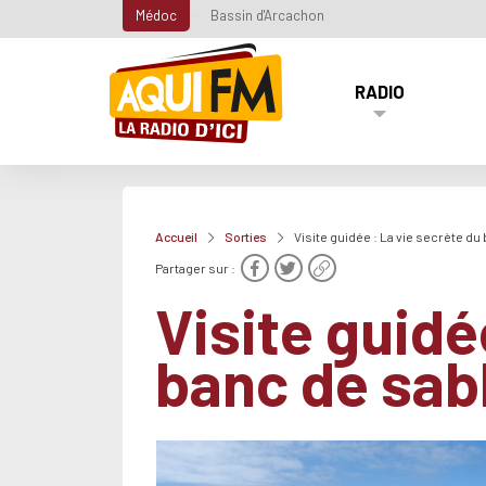
Médoc
Bassin d'Arcachon
RADIO
Accueil
Sorties
Visite guidée : La vie secrète du
Partager sur :
Visite guidé
banc de sab