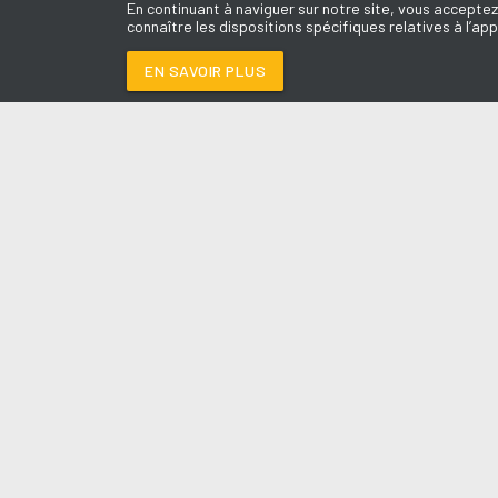
En continuant à naviguer sur notre site, vous acceptez
connaître les dispositions spécifiques relatives à l’app
EN SAVOIR PLUS
Médoc
LES É
LA CHANSON D'AMO
Le révei
Le Drive 
--:--
/
--:--
Dimanch
Chris & 
La Mété
L'Agend
La Vie e
Entrepr
A l'Ass
Contact