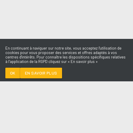
En continuant à naviguer sur notre site, vous acceptez l'utilisation de
cookies pour vous proposer des services et offres adaptés à vos
centres d'intérêts. Pour connaître les dispositions spécifiques relatives
à l’application de la RGPD cliquez sur « En savoir plus »
LES OIES
SAUVAGES
YANN MULLER
OK
EN SAVOIR PLUS
Médoc
LES OIES SAUVAGES
-
YANN MULLER
--:--
/
--:--