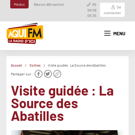
Médoc
Bassin d'Arcachon
05
Se
56 09
connecter
05 35
MENU
Accueil
Sorties
Visite guidée : La Source des Abatilles
Partager sur :
Visite guidée : La
Source des
Abatilles