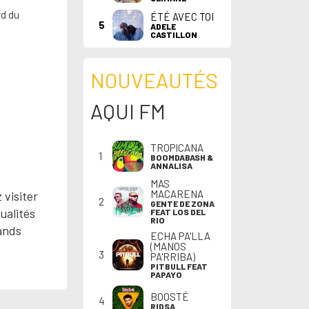
rd du
ÉTÉ AVEC TOI
5
ADELE
CASTILLON
NOUVEAUTÉS
AQUI FM
TROPICANA
1
BOOMDABASH &
ANNALISA
MAS
MACARENA
 visiter
2
GENTE DE ZONA
ualités
FEAT LOS DEL
RIO
rands
ECHA PA'LLA
(MANOS
3
PA'RRIBA)
PITBULL FEAT
PAPAYO
BOOSTÉ
4
RIDSA