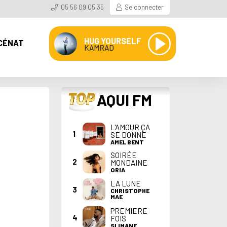
05 56 09 05 35
Se connecter
HUG YOURSELF
CÉNAT
KAMRAD
TOP
AQUI FM
L'AMOUR ÇA
1
SE DONNE
AMEL BENT
SOIRÉE
2
MONDAINE
ORIA
LA LUNE
3
CHRISTOPHE
MAE
PREMIERE
4
FOIS
SLIMANE