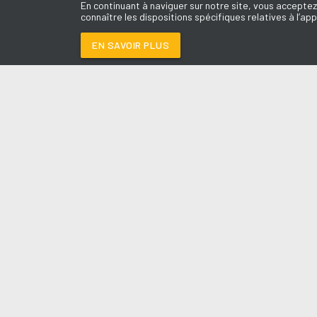
En continuant à naviguer sur notre site, vous acceptez
connaître les dispositions spécifiques relatives à l’app
EN SAVOIR PLUS
Médoc
LES É
HUG YOURSELF
-
KA
Le révei
Le Drive 
--:--
/
--:--
Dimanch
Chris & 
La Mété
L'Agend
La Vie e
Entrepr
A l'Ass
Contact