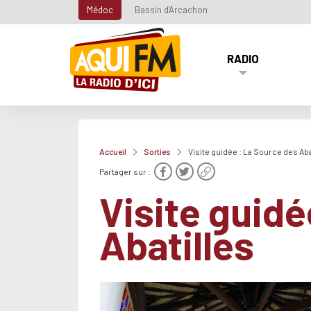
Médoc
Bassin d'Arcachon
RADIO
Accueil
Sorties
Visite guidée : La Source des Aba
Partager sur :
Visite guidé
Abatilles