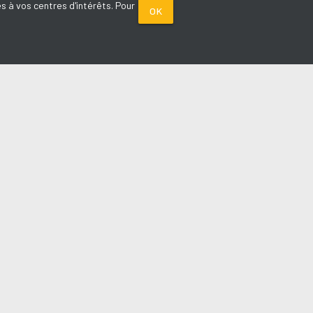
s à vos centres d'intérêts. Pour
OK
PARTENAIRES
Plage FM radio
Noox : l'agence E-commerce
La Porte de Service.com
Voiture sans permis médoc