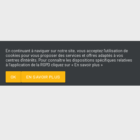
En continuant à naviguer sur notre site, vous acceptez l'utilisation de
cookies pour vous proposer des services et offres adaptés à vos
centres d'intérêts. Pour connaître les dispositions spécifiques relatives
à l’application de la RGPD cliquez sur « En savoir plus »
LE TEMPS
CALOGERO
OK
EN SAVOIR PLUS
Médoc
LE TEMPS
-
CALOGERO
--:--
/
--:--