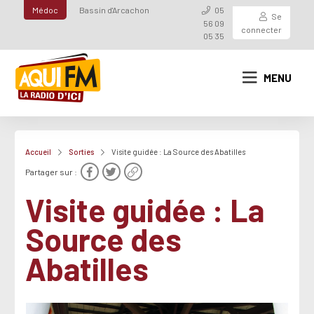
Médoc
Bassin d'Arcachon
05
Se
56 09
connecter
05 35
MENU
Accueil
Sorties
Visite guidée : La Source des Abatilles
Partager sur :
Visite guidée : La
Source des
Abatilles