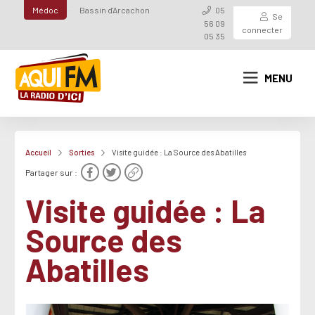
Médoc
Bassin d'Arcachon
05
Se
56 09
connecter
05 35
MENU
Accueil
Sorties
Visite guidée : La Source des Abatilles
Partager sur :
Visite guidée : La
Source des
Abatilles