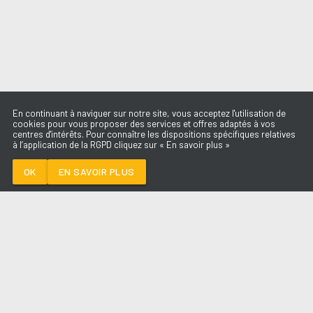
En continuant à naviguer sur notre site, vous acceptez l'utilisation de
cookies pour vous proposer des services et offres adaptés à vos
centres d'intérêts. Pour connaître les dispositions spécifiques relatives
à l’application de la RGPD cliquez sur « En savoir plus »
SAVE ME TONIGHT
DAVID GUETTA X
JENNIFER LOPEZ
OK
EN SAVOIR PLUS
Médoc
SAVE ME TONIGHT
-
DAVID GUETTA X
JENNIFER LOPEZ
--:--
/
--:--