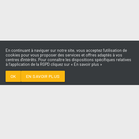
En continuant à naviguer sur notre site, vous acceptez l'utilisation de
cookies pour vous proposer des services et offres adaptés à vos
centres d'intérêts. Pour connaître les dispositions spécifiques relatives
à l’application de la RGPD cliquez sur « En savoir plus »
CAMERA
ED SHEERAN
OK
EN SAVOIR PLUS
Médoc
CAMERA
-
ED SHEERAN
--:--
/
--:--