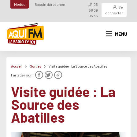
Médoc
Bassin d'Arcachon
05
Se
56 09
connecter
05 35
MENU
Accueil
Sorties
Visite guidée : La Source des Abatilles
Partager sur :
Visite guidée : La
Source des
Abatilles