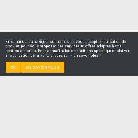
En continuant à naviguer sur notre site, vous acceptez l'utilisation de
cookies pour vous proposer des services et offres adaptés à vos
centres d'intérêts. Pour connaître les dispositions spécifiques relatives
à l’application de la RGPD cliquez sur « En savoir plus »
LA REINA
LOLA INDIGO
OK
EN SAVOIR PLUS
Médoc
LA REINA
-
LOLA INDIGO
--:--
/
--:--
LES ÉMISSIONS