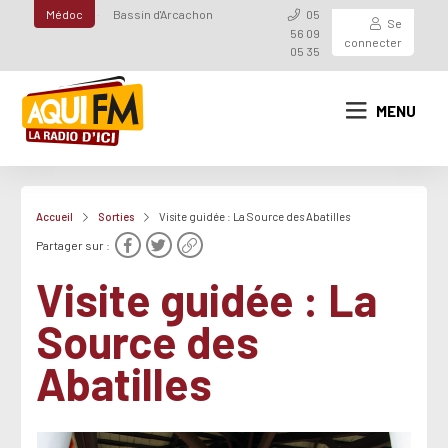
Médoc
Bassin d'Arcachon
05
Se
56 09
connecter
05 35
MENU
Accueil
Sorties
Visite guidée : La Source des Abatilles
Partager sur :
Visite guidée : La
Source des
Abatilles