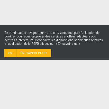
En continuant à naviguer sur notre site, vous acceptez l'utilisation de
cookies pour vous proposer des services et offres adaptés à vos
centres d'intérêts. Pour connaître les dispositions spécifiques relatives
à l’application de la RGPD cliquez sur « En savoir plus »
THE FIRST TIME
DAMIANO DAVID
OK
EN SAVOIR PLUS
Médoc
THE FIRST TIME
-
DAMIANO DAVID
--:--
/
--:--
LES ÉMISSIONS