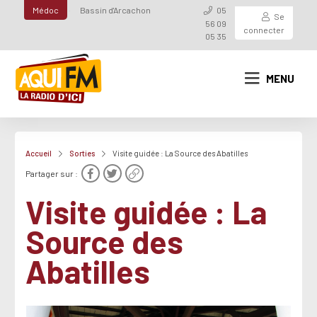
Médoc
Bassin d'Arcachon
05
Se
56 09
connecter
05 35
MENU
Accueil
Sorties
Visite guidée : La Source des Abatilles
Partager sur :
Visite guidée : La
Source des
Abatilles