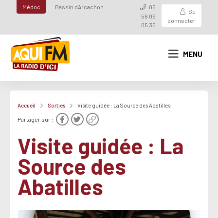
Médoc
Bassin d'Arcachon
05
Se
56 09
connecter
05 35
MENU
Accueil
Sorties
Visite guidée : La Source des Abatilles
Partager sur :
Visite guidée : La
Source des
Abatilles