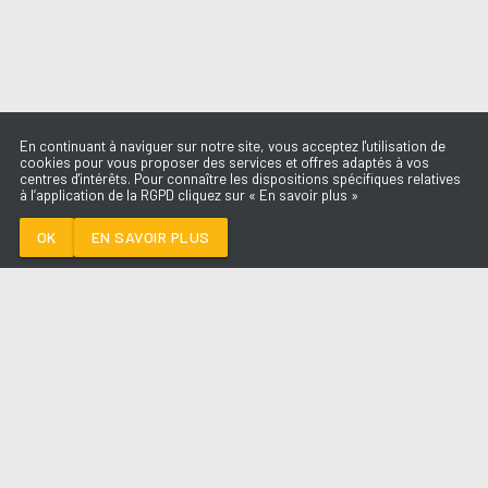
En continuant à naviguer sur notre site, vous acceptez l'utilisation de
cookies pour vous proposer des services et offres adaptés à vos
centres d'intérêts. Pour connaître les dispositions spécifiques relatives
à l’application de la RGPD cliquez sur « En savoir plus »
THE FIRST TIME
DAMIANO DAVID
OK
EN SAVOIR PLUS
Médoc
THE FIRST TIME
-
DAMIANO DAVID
--:--
/
--:--
LES ÉMISSIONS