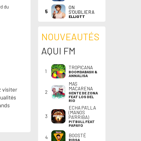
rd du
ON
5
S'OUBLIERA
ELLIOTT
NOUVEAUTÉS
AQUI FM
TROPICANA
1
BOOMDABASH &
ANNALISA
MAS
MACARENA
 visiter
2
GENTE DE ZONA
ualités
FEAT LOS DEL
RIO
rands
ECHA PA'LLA
(MANOS
3
PA'RRIBA)
PITBULL FEAT
PAPAYO
BOOSTÉ
4
RIDSA