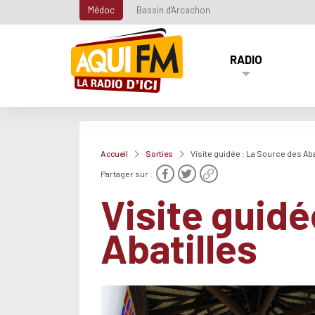
Médoc
Bassin d'Arcachon
RADIO
Accueil
Sorties
Visite guidée : La Source des Aba
Partager sur :
Visite guidé
Abatilles