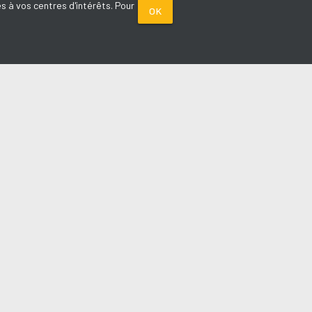
s à vos centres d'intérêts. Pour
OK
PARTENAIRES
Plage FM radio
Noox : l'agence E-commerce
La Porte de Service.com
Voiture sans permis médoc