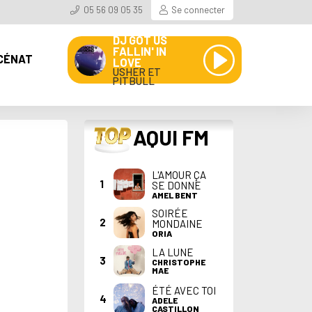
05 56 09 05 35
Se connecter
DJ GOT US
FALLIN' IN
CÉNAT
LOVE
USHER ET
PITBULL
TOP
AQUI FM
L'AMOUR ÇA
1
SE DONNE
AMEL BENT
SOIRÉE
2
MONDAINE
ORIA
LA LUNE
3
CHRISTOPHE
MAE
ÉTÉ AVEC TOI
4
ADELE
CASTILLON