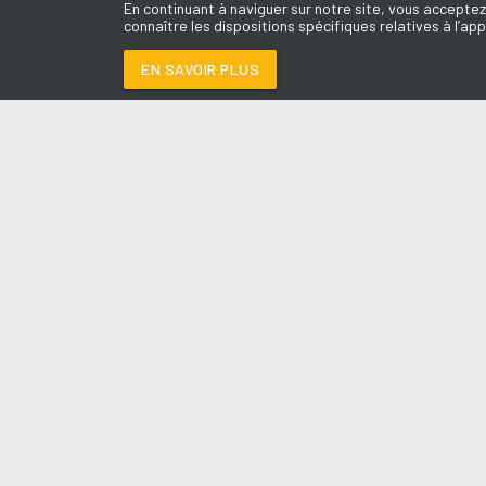
En continuant à naviguer sur notre site, vous acceptez
connaître les dispositions spécifiques relatives à l’app
EN SAVOIR PLUS
Médoc
LES É
DJ GOT US FALLIN' 
Le révei
Le Drive 
--:--
/
--:--
Dimanch
Chris & 
La Mété
L'Agend
La Vie e
Entrepr
A l'Ass
Contact