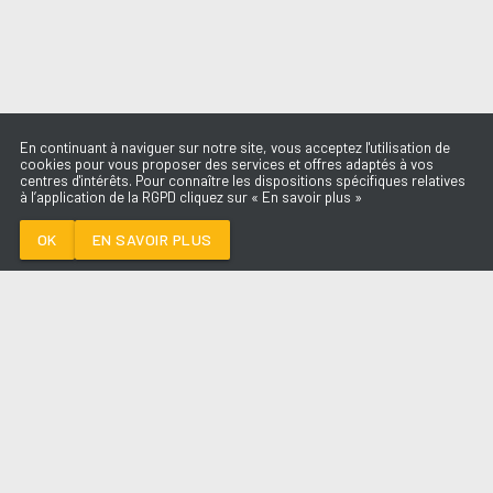
En continuant à naviguer sur notre site, vous acceptez l'utilisation de
cookies pour vous proposer des services et offres adaptés à vos
centres d'intérêts. Pour connaître les dispositions spécifiques relatives
à l’application de la RGPD cliquez sur « En savoir plus »
JUMP
KRIS KROSS
OK
EN SAVOIR PLUS
Médoc
JUMP
-
Kris Kross
--:--
/
--:--
LES ÉMISSIONS