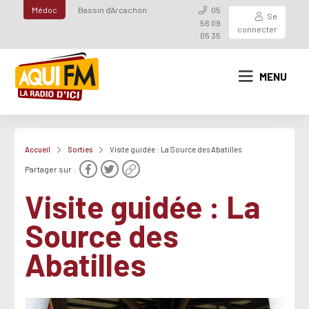
Médoc
Bassin d'Arcachon
05
Se
56 09
connecter
05 35
MENU
Accueil
Sorties
Visite guidée : La Source des Abatilles
Partager sur :
Visite guidée : La
Source des
Abatilles