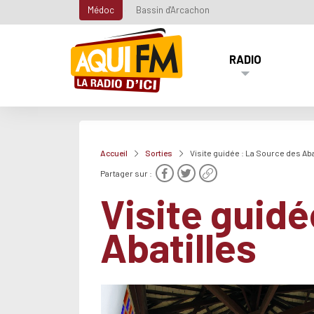
Médoc
Bassin d'Arcachon
RADIO
Accueil
Sorties
Visite guidée : La Source des Aba
Partager sur :
Visite guidé
Abatilles