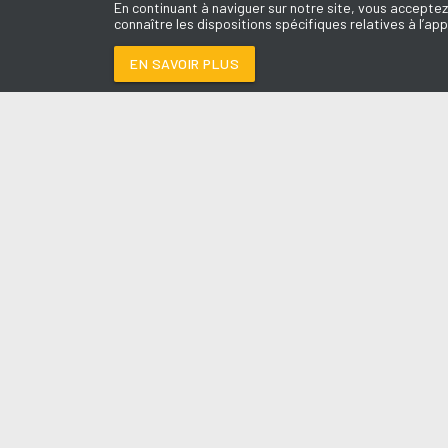
En continuant à naviguer sur notre site, vous acceptez
connaître les dispositions spécifiques relatives à l’app
EN SAVOIR PLUS
Médoc
LES É
BOYS DON'T CRY
-
B
Le révei
Le Drive 
--:--
/
--:--
Dimanch
Chris & 
La Mété
L'Agend
La Vie e
Entrepr
A l'Ass
Contact