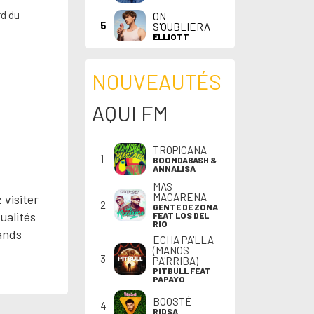
rd du
ON
5
S'OUBLIERA
ELLIOTT
NOUVEAUTÉS
AQUI FM
TROPICANA
1
BOOMDABASH &
ANNALISA
MAS
MACARENA
 visiter
2
GENTE DE ZONA
ualités
FEAT LOS DEL
RIO
rands
ECHA PA'LLA
(MANOS
3
PA'RRIBA)
PITBULL FEAT
PAPAYO
BOOSTÉ
4
RIDSA