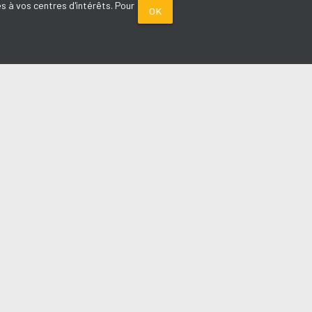
s à vos centres d'intérêts. Pour
OK
PARTENAIRES
Plage FM radio
Noox : l'agence E-commerce
La Porte de Service.com
Voiture sans permis médoc