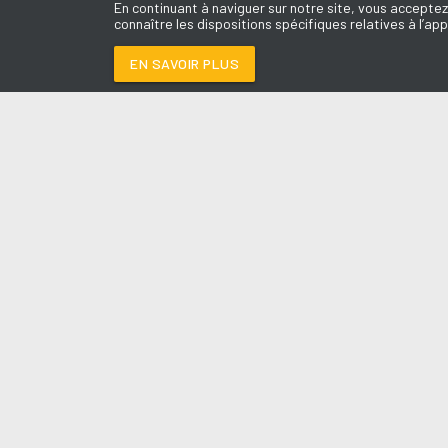
En continuant à naviguer sur notre site, vous acceptez
connaître les dispositions spécifiques relatives à l’app
EN SAVOIR PLUS
Médoc
LES É
GONE GONE GONE
-
Le révei
Le Drive 
--:--
/
--:--
Dimanch
Chris & 
La Mété
L'Agend
La Vie e
Entrepr
A l'Ass
Contact