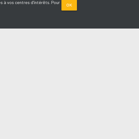
s à vos centres d'intérêts. Pour
OK
PARTENAIRES
Plage FM radio
Noox : l'agence E-commerce
La Porte de Service.com
Voiture sans permis médoc