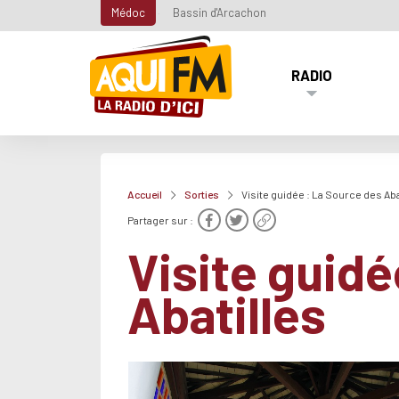
Médoc
Bassin d'Arcachon
RADIO
Accueil
Sorties
Visite guidée : La Source des Aba
Partager sur :
Visite guidé
Abatilles