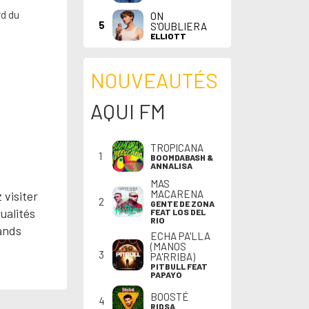
rd du
ON
5
S'OUBLIERA
ELLIOTT
NOUVEAUTÉS
AQUI FM
TROPICANA
1
BOOMDABASH &
ANNALISA
MAS
MACARENA
 visiter
2
GENTE DE ZONA
ualités
FEAT LOS DEL
RIO
rands
ECHA PA'LLA
(MANOS
3
PA'RRIBA)
PITBULL FEAT
PAPAYO
BOOSTÉ
4
RIDSA