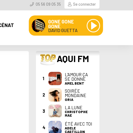
05 56 09 05 35
Se connecter
GONE GONE
CÉNAT
GONE
DAVID GUETTA
TOP
AQUI FM
L'AMOUR ÇA
1
SE DONNE
AMEL BENT
SOIRÉE
2
MONDAINE
ORIA
LA LUNE
3
CHRISTOPHE
MAE
ÉTÉ AVEC TOI
4
ADELE
CASTILLON