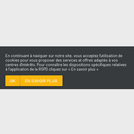
En continuant à naviguer sur notre site, vous acceptez l'utilisation de
cookies pour vous proposer des services et offres adaptés à vos
centres d'intérêts. Pour connaître les dispositions spécifiques relatives
à l’application de la RGPD cliquez sur « En savoir plus »
DRACULA (JENNIE
REMIX)
TAME IMPALA &
OK
EN SAVOIR PLUS
JENNIE
Médoc
DRACULA (JENNIE REMIX)
-
TAME
IMPALA & JENNIE
--:--
/
--:--