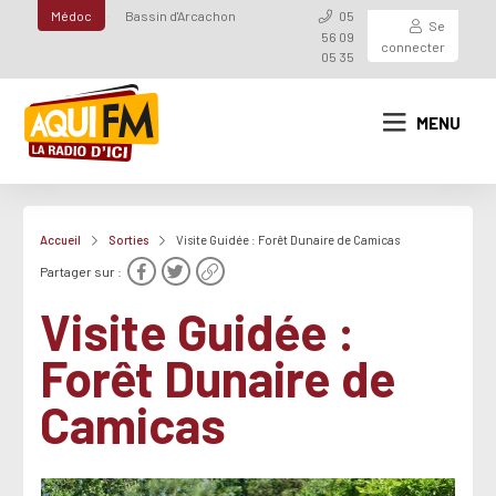
Médoc
Bassin d'Arcachon
05
Se
56 09
connecter
05 35
MENU
Accueil
Sorties
Visite Guidée : Forêt Dunaire de Camicas
Partager sur :
Visite Guidée :
Forêt Dunaire de
Camicas