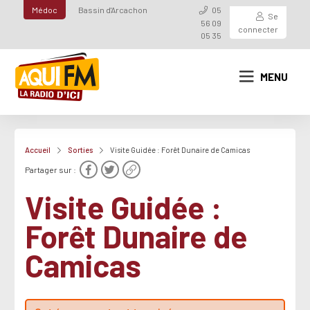
Médoc
Bassin d'Arcachon
05
Se
56 09
connecter
05 35
MENU
Accueil
Sorties
Visite Guidée : Forêt Dunaire de Camicas
Partager sur :
Visite Guidée :
Forêt Dunaire de
Camicas