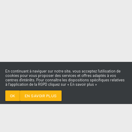
En continuant à naviguer sur notre site, vous acceptez l'utilisation de
cookies pour vous proposer des services et offres adaptés à vos
centres d'intérêts. Pour connaître les dispositions spécifiques relatives
à l’application de la RGPD cliquez sur « En savoir plus »
DESENCHANTEE
MYLENE FARMER
OK
EN SAVOIR PLUS
Médoc
DESENCHANTEE
-
MYLENE FARMER
--:--
/
--:--