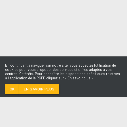
En continuant à naviguer sur notre site, vous acceptez l'utilisation de
cookies pour vous proposer des services et offres adaptés à vos
centres d'intérêts. Pour connaître les dispositions spécifiques relatives
à l’application de la RGPD cliquez sur « En savoir plus »
SOLEIL
GIMS
OK
EN SAVOIR PLUS
Médoc
SOLEIL
-
GIMS
--:--
/
--:--