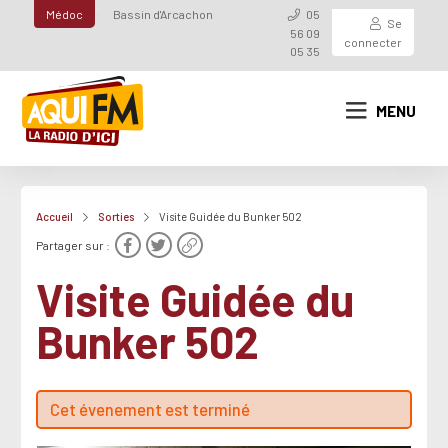
Médoc
Bassin d'Arcachon
05
Se
56 09
connecter
05 35
MENU
Accueil
Sorties
Visite Guidée du Bunker 502
Partager sur :
Visite Guidée du
Bunker 502
Cet évenement est terminé