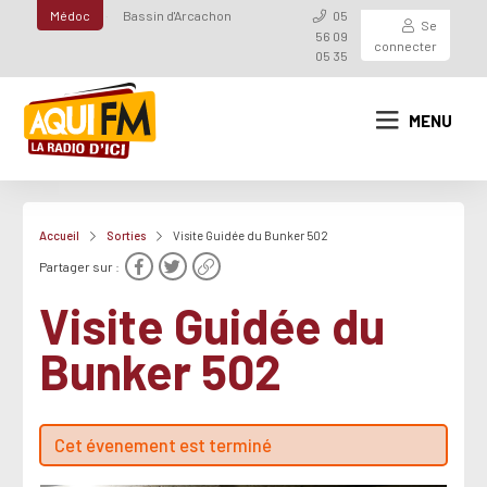
Médoc
Bassin d'Arcachon
05
Se
56 09
connecter
05 35
MENU
Accueil
Sorties
Visite Guidée du Bunker 502
Partager sur :
Visite Guidée du
Bunker 502
Cet évenement est terminé