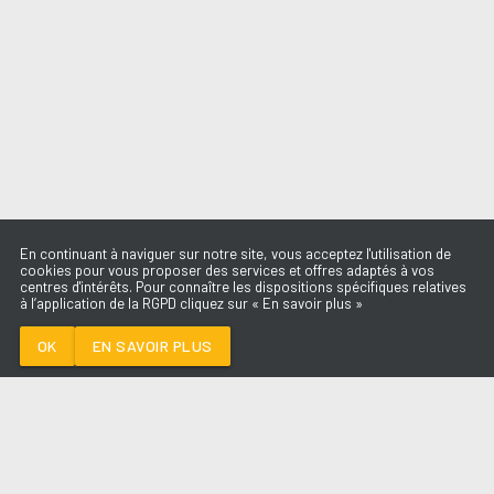
En continuant à naviguer sur notre site, vous acceptez l'utilisation de
cookies pour vous proposer des services et offres adaptés à vos
centres d'intérêts. Pour connaître les dispositions spécifiques relatives
à l’application de la RGPD cliquez sur « En savoir plus »
TOMBE
M POKORA
OK
EN SAVOIR PLUS
Médoc
TOMBE
-
M POKORA
--:--
/
--:--