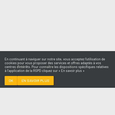
En continuant à naviguer sur notre site, vous acceptez l'utilisation de
cookies pour vous proposer des services et offres adaptés à vos
centres d'intérêts. Pour connaître les dispositions spécifiques relatives
à l’application de la RGPD cliquez sur « En savoir plus »
MY UNIVERSE
COLDPLAY X BTS
OK
EN SAVOIR PLUS
Médoc
MY UNIVERSE
-
COLDPLAY x BTS
--:--
/
--:--