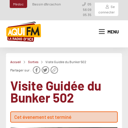
Médoc
Bassin d'Arcachon
05
Se
56 09
connecter
05 35
MENU
Accueil
Sorties
Visite Guidée du Bunker 502
Partager sur :
Visite Guidée du
Bunker 502
Cet évenement est terminé