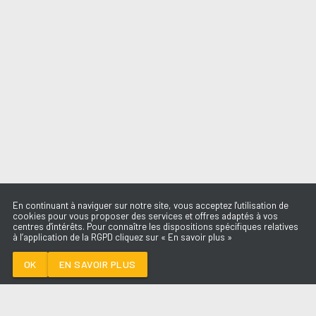
En continuant à naviguer sur notre site, vous acceptez l'utilisation de
cookies pour vous proposer des services et offres adaptés à vos
centres d'intérêts. Pour connaître les dispositions spécifiques relatives
à l’application de la RGPD cliquez sur « En savoir plus »
OUT IN STYLE
CELESTAL & CECILIA
KRULL
OK
EN SAVOIR PLUS
Médoc