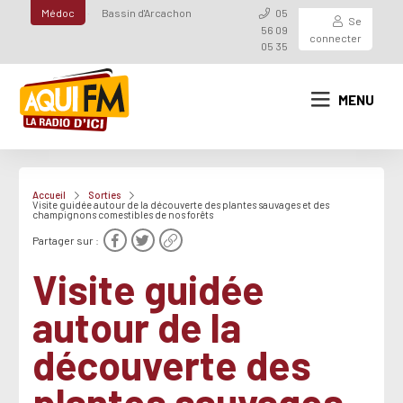
Médoc
Bassin d'Arcachon
05
Se
56 09
connecter
05 35
MENU
Accueil
Sorties
Visite guidée autour de la découverte des plantes sauvages et des
champignons comestibles de nos forêts
Partager sur :
Visite guidée
autour de la
découverte des
plantes sauvages