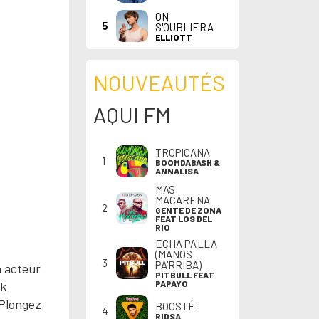
ON
5
S'OUBLIERA
ELLIOTT
NOUVEAUTÉS
AQUI FM
TROPICANA
1
BOOMDABASH &
ANNALISA
MAS
MACARENA
2
GENTE DE ZONA
FEAT LOS DEL
RIO
ECHA PA'LLA
(MANOS
3
PA'RRIBA)
n acteur
PITBULL FEAT
ck
PAPAYO
 Plongez
BOOSTÉ
4
RIDSA