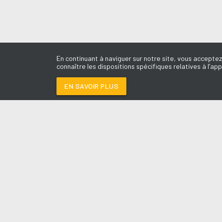
En continuant à naviguer sur notre site, vous acceptez
connaître les dispositions spécifiques relatives à l’app
EN SAVOIR PLUS
Médoc
LES É
MADAN
-
TRINIX
Le révei
Le Drive 
--:--
/
--:--
Dimanch
Chris & 
La Mété
L'Agend
La Vie e
Entrepr
A l'Ass