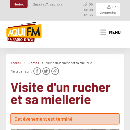
Médoc
Bassin d'Arcachon
05
Se
56 09
connecter
05 35
MENU
Accueil
Sorties
Visite d'un rucher et sa miellerie
Partager sur :
Visite d'un rucher
et sa miellerie
Cet évenement est terminé