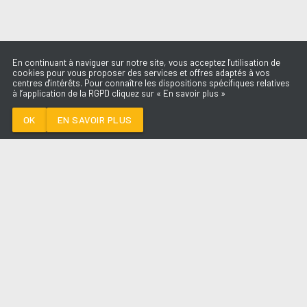
En continuant à naviguer sur notre site, vous acceptez l'utilisation de
cookies pour vous proposer des services et offres adaptés à vos
centres d'intérêts. Pour connaître les dispositions spécifiques relatives
à l’application de la RGPD cliquez sur « En savoir plus »
TU SERAS LA
DERNIERE
BOULEVARD DES
OK
EN SAVOIR PLUS
AIRS
Médoc
TU SERAS LA DERNIERE
-
BOULEVARD
DES AIRS
--:--
/
--:--
LES ÉMISSIONS
AQUI FM
PARTENAIRES