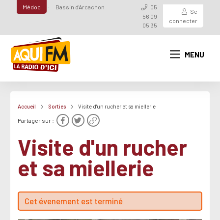
Médoc
Bassin d'Arcachon
05
Se
56 09
connecter
05 35
MENU
Accueil
Sorties
Visite d'un rucher et sa miellerie
Partager sur :
Visite d'un rucher
et sa miellerie
Cet évenement est terminé