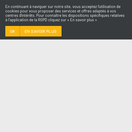
En continuant à naviguer sur notre site, vous acceptez l'utilisation de
cookies pour vous proposer des services et offres adaptés à vos
centres d'intérêts. Pour connaître les dispositions spécifiques relatives
à l’application de la RGPD cliquez sur « En savoir plus »
BUDAPEST
GEORGE EZRA
OK
EN SAVOIR PLUS
Médoc
BUDAPEST
-
GEORGE EZRA
--:--
/
--:--
LES ÉMISSIONS
AQUI FM
PARTENAIRES
SITE RÉALISÉ PAR