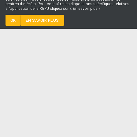
centres d'intérêts. Pour connaître les dispositions spécifiques relatives
à l’application de la RGPD cliquez sur « En savoir plus »
SAVE ME TONIGHT
DAVID GUETTA X
JENNIFER LOPEZ
OK
EN SAVOIR PLUS
Médoc
SAVE ME TONIGHT
-
DAVID GUETTA X
JENNIFER LOPEZ
--:--
/
--:--
LES ÉMISSIONS
AQUI FM
PARTENAIRES
SITE RÉALISÉ PAR