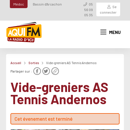
Médoc
Bassin d'Arcachon
05
Se
56 09
connecter
05 35
MENU
Accueil
Sorties
Vide-greniers AS Tennis Andernos
Partager sur :
Vide-greniers AS
Tennis Andernos
Cet évenement est terminé