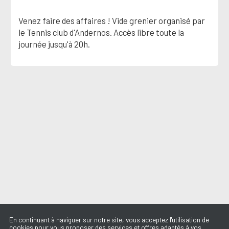
Venez faire des affaires ! Vide grenier organisé par
le Tennis club d'Andernos. Accès libre toute la
journée jusqu'à 20h.
En continuant à naviguer sur notre site, vous acceptez l'utilisation de
cookies pour vous proposer des services et offres adaptés à vos