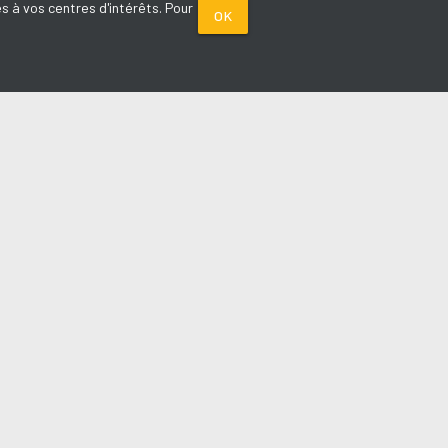
s à vos centres d'intérêts. Pour
OK
PARTENAIRES
Plage FM radio
Noox : l'agence E-commerce
La Porte de Service.com
Voiture sans permis médoc