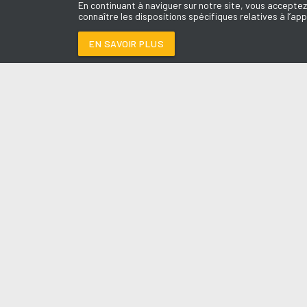
En continuant à naviguer sur notre site, vous acceptez
connaître les dispositions spécifiques relatives à l’app
EN SAVOIR PLUS
Médoc
LES É
LA REINA
-
LOLA IND
Le révei
Le Drive 
--:--
/
--:--
Dimanch
Chris & 
La Mété
L'Agend
La Vie e
Entrepr
A l'Ass
Contact