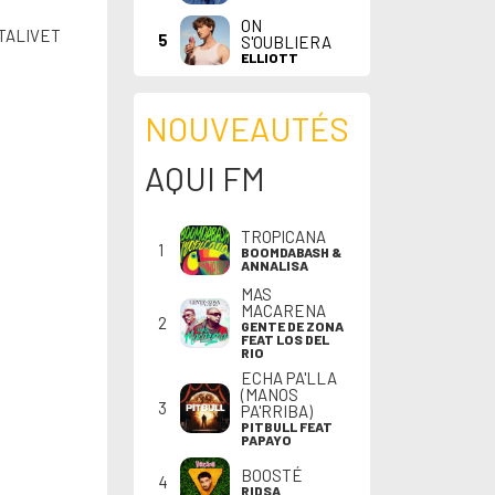
ON
NTALIVET
5
S'OUBLIERA
ELLIOTT
NOUVEAUTÉS
AQUI FM
TROPICANA
1
BOOMDABASH &
ANNALISA
MAS
MACARENA
2
GENTE DE ZONA
FEAT LOS DEL
RIO
ECHA PA'LLA
(MANOS
3
PA'RRIBA)
PITBULL FEAT
PAPAYO
BOOSTÉ
4
RIDSA