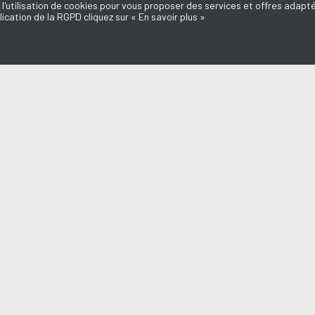
 l'utilisation de cookies pour vous proposer des services et offres adapté
lication de la RGPD cliquez sur « En savoir plus »
MISSIONS
AQUI FM
IGO
l du Médoc
L'équipe
d'ici
Mentions légales
e Dédicaces
Politique de confidentialité
Marie-Laure
Nous contacter
Annonceurs
o
Don, Mécénat
a du Médoc
n Médoc
endre en Médoc
aut des Assos