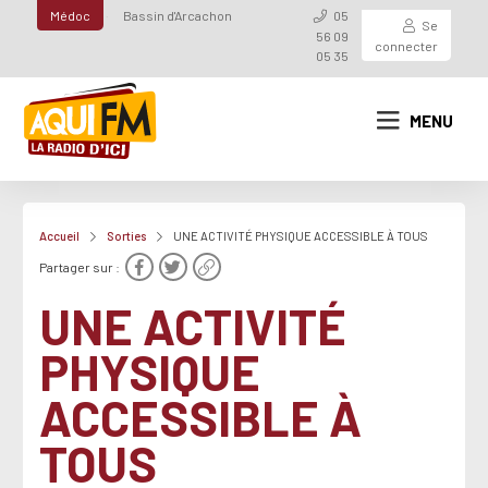
Médoc
Bassin d'Arcachon
05
Se
56 09
connecter
05 35
MENU
Accueil
Sorties
UNE ACTIVITÉ PHYSIQUE ACCESSIBLE À TOUS
Partager sur :
UNE ACTIVITÉ
PHYSIQUE
ACCESSIBLE À
TOUS