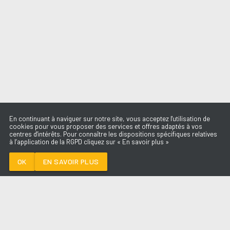
En continuant à naviguer sur notre site, vous acceptez l'utilisation de
cookies pour vous proposer des services et offres adaptés à vos
centres d'intérêts. Pour connaître les dispositions spécifiques relatives
à l’application de la RGPD cliquez sur « En savoir plus »
DRACULA (JENNIE
REMIX)
TAME IMPALA &
OK
EN SAVOIR PLUS
JENNIE
Médoc
DRACULA (JENNIE REMIX)
-
TAME
IMPALA & JENNIE
--:--
/
--:--