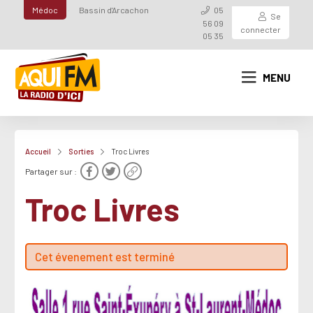
Médoc
Bassin d'Arcachon
05
Se
56 09
connecter
05 35
MENU
Accueil
Sorties
Troc Livres
Partager sur :
Troc Livres
Cet évenement est terminé