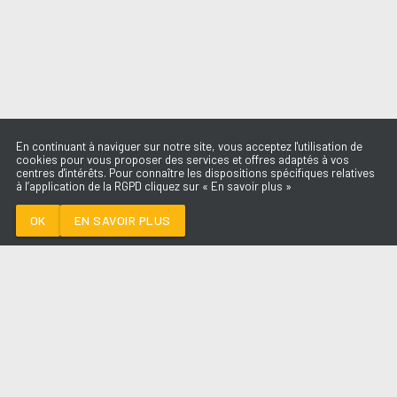
En continuant à naviguer sur notre site, vous acceptez l'utilisation de
cookies pour vous proposer des services et offres adaptés à vos
centres d'intérêts. Pour connaître les dispositions spécifiques relatives
à l’application de la RGPD cliquez sur « En savoir plus »
GONE GONE GONE
DAVID GUETTA
OK
EN SAVOIR PLUS
Médoc
GONE GONE GONE
-
DAVID GUETTA
--:--
/
--:--