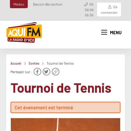
Médoc
Bassin d'Arcachon
05
Se
56 09
connecter
05 35
MENU
Accueil
Sorties
Tournoi de Tennis
Partager sur :
Tournoi de Tennis
Cet évenement est terminé