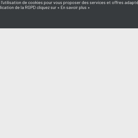
 l'utilisation de cookies pour vous proposer des services et offres adapté
lication de la RGPD cliquez sur « En savoir plus »
MISSIONS
AQUI FM
l du Médoc
L'équipe
d'ici
Mentions légales
e Dédicaces
Politique de confidentialité
Marie-Laure
Nous contacter
Annonceurs
o
Don, Mécénat
a du Médoc
n Médoc
endre en Médoc
aut des Assos