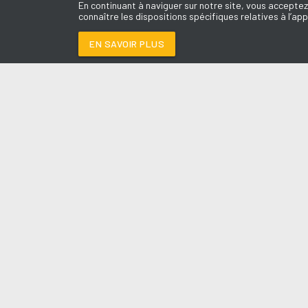
En continuant à naviguer sur notre site, vous acceptez
connaître les dispositions spécifiques relatives à l’app
EN SAVOIR PLUS
Médoc
LES É
LIBRE
-
ANGELE
Le révei
Le Drive 
--:--
/
--:--
Dimanch
Chris & 
La Mété
L'Agend
La Vie e
Entrepr
A l'Ass
Contact