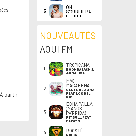
ON
ugées
5
S'OUBLIERA
ELLIOTT
NOUVEAUTÉS
AQUI FM
TROPICANA
1
BOOMDABASH &
ANNALISA
MAS
MACARENA
2
GENTE DE ZONA
FEAT LOS DEL
À partir
RIO
ECHA PA'LLA
(MANOS
3
PA'RRIBA)
PITBULL FEAT
PAPAYO
BOOSTÉ
4
RIDSA