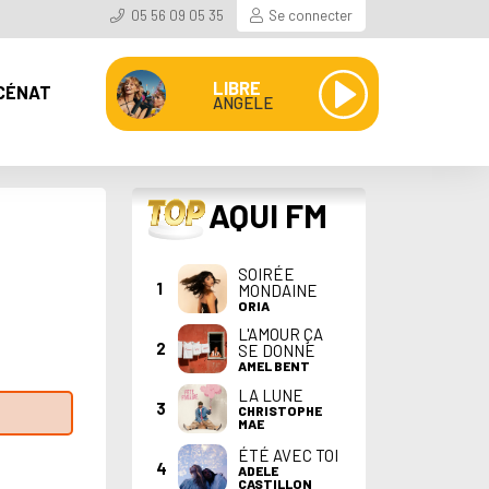
05 56 09 05 35
Se connecter
LIBRE
CÉNAT
ANGELE
TOP
AQUI FM
SOIRÉE
1
MONDAINE
ORIA
L'AMOUR ÇA
2
SE DONNE
AMEL BENT
LA LUNE
3
CHRISTOPHE
MAE
ÉTÉ AVEC TOI
4
ADELE
CASTILLON