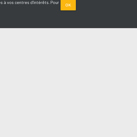
s à vos centres d'intérêts. Pour
OK
PARTENAIRES
Plage FM radio
Noox : l'agence E-commerce
La Porte de Service.com
Voiture sans permis médoc