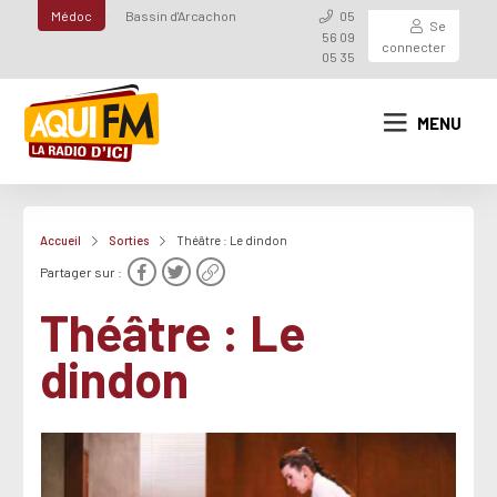
Médoc
Bassin d'Arcachon
05
Se
56 09
connecter
05 35
MENU
Accueil
Sorties
Théâtre : Le dindon
Partager sur :
Théâtre : Le
dindon