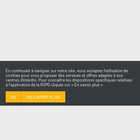
En continuant à naviguer sur notre site, vous acceptez l'utilisation de
cookies pour vous proposer des services et offres adaptés à vos
centres d'intérêts. Pour connaître les dispositions spécifiques relatives
à l’application de la RGPD cliquez sur « En savoir plus »
PICASSO
BIGFLO & OLI
OK
EN SAVOIR PLUS
Médoc
PICASSO
-
BIGFLO & OLI
--:--
/
--:--