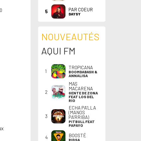
PAR COEUR
10
5
DAYSY
NOUVEAUTÉS
AQUI FM
TROPICANA
1
BOOMDABASH &
ANNALISA
MAS
MACARENA
2
GENTE DE ZONA
FEAT LOS DEL
RIO
ECHA PA'LLA
(MANOS
3
PA'RRIBA)
PITBULL FEAT
PAPAYO
ux
BOOSTÉ
4
RIDSA