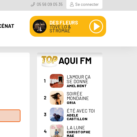
05 56 09 05 35
Se connecter
DES FLEURS
CÉNAT
TOVE LO &
STROMAE
TOP
AQUI FM
L'AMOUR ÇA
1
SE DONNE
AMEL BENT
SOIRÉE
2
MONDAINE
ORIA
ÉTÉ AVEC TOI
3
ADELE
CASTILLON
LA LUNE
4
CHRISTOPHE
MAE