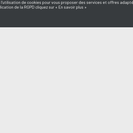
 l'utilisation de cookies pour vous proposer des services et offres adapté
lication de la RGPD cliquez sur « En savoir plus »
MISSIONS
AQUI FM
LO & STROMAE
l du Médoc
L'équipe
d'ici
Mentions légales
e Dédicaces
Politique de confidentialité
Marie-Laure
Nous contacter
Annonceurs
o
Don, Mécénat
a du Médoc
n Médoc
endre en Médoc
aut des Assos