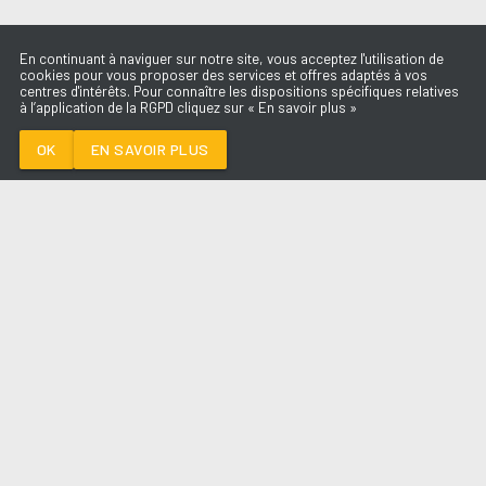
En continuant à naviguer sur notre site, vous acceptez l'utilisation de
cookies pour vous proposer des services et offres adaptés à vos
centres d'intérêts. Pour connaître les dispositions spécifiques relatives
à l’application de la RGPD cliquez sur « En savoir plus »
PUMP UP THE JAM
TECHNOTRONIC
OK
EN SAVOIR PLUS
Médoc
PUMP UP THE JAM
-
Technotronic
--:--
/
--:--
LES ÉMISSIONS
AQUI FM
PARTENAIRES