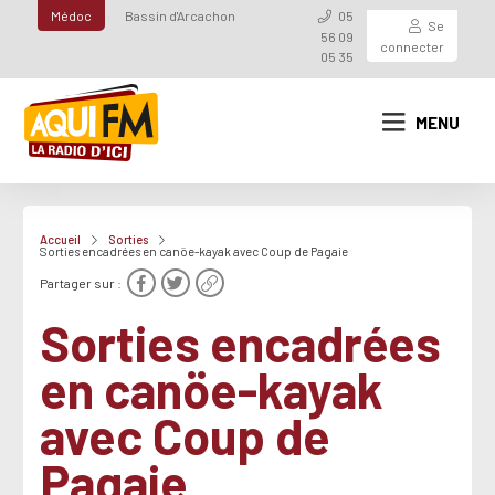
Médoc
Bassin d'Arcachon
05
Se
56 09
connecter
05 35
MENU
Accueil
Sorties
Sorties encadrées en canöe-kayak avec Coup de Pagaie
Partager sur :
Sorties encadrées
en canöe-kayak
avec Coup de
Pagaie