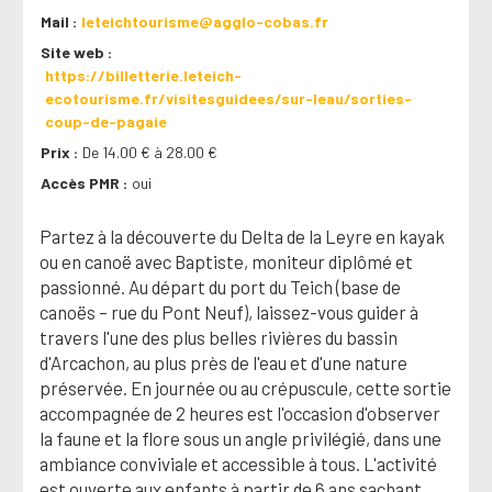
Mail
leteichtourisme@agglo-cobas.fr
Site web
https://billetterie.leteich-
ecotourisme.fr/visitesguidees/sur-leau/sorties-
coup-de-pagaie
Prix
De 14.00 € à 28.00 €
Accès PMR
oui
Partez à la découverte du Delta de la Leyre en kayak
ou en canoë avec Baptiste, moniteur diplômé et
passionné. Au départ du port du Teich (base de
canoës – rue du Pont Neuf), laissez-vous guider à
travers l'une des plus belles rivières du bassin
d'Arcachon, au plus près de l'eau et d'une nature
préservée. En journée ou au crépuscule, cette sortie
accompagnée de 2 heures est l'occasion d'observer
la faune et la flore sous un angle privilégié, dans une
ambiance conviviale et accessible à tous. L'activité
est ouverte aux enfants à partir de 6 ans sachant