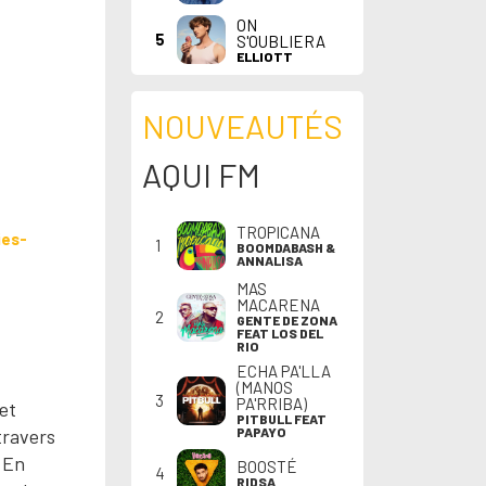
ON
5
S'OUBLIERA
ELLIOTT
NOUVEAUTÉS
AQUI FM
TROPICANA
ies-
1
BOOMDABASH &
ANNALISA
MAS
MACARENA
2
GENTE DE ZONA
FEAT LOS DEL
RIO
ECHA PA'LLA
(MANOS
3
PA'RRIBA)
et
PITBULL FEAT
travers
PAPAYO
. En
BOOSTÉ
4
RIDSA