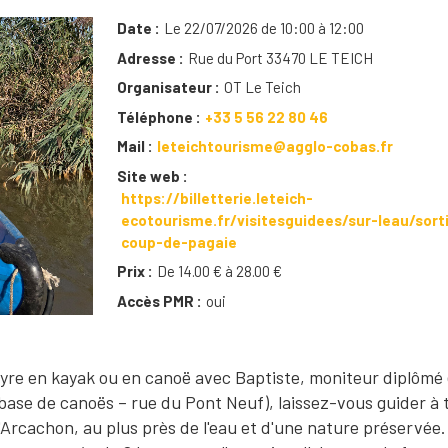
Date
Le 22/07/2026 de 10:00 à 12:00
Adresse
Rue du Port 33470 LE TEICH
Organisateur
OT Le Teich
Téléphone
+33 5 56 22 80 46
Mail
leteichtourisme@agglo-cobas.fr
Site web
https://billetterie.leteich-
ecotourisme.fr/visitesguidees/sur-leau/sort
coup-de-pagaie
Prix
De 14.00 € à 28.00 €
Accès PMR
oui
eyre en kayak ou en canoë avec Baptiste, moniteur diplômé 
base de canoës – rue du Pont Neuf), laissez-vous guider à 
 d'Arcachon, au plus près de l'eau et d'une nature préservée