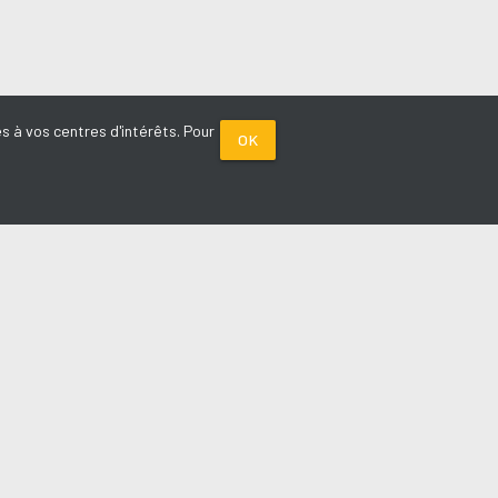
s à vos centres d'intérêts. Pour
OK
PARTENAIRES
Plage FM radio
Noox : l'agence E-commerce
La Porte de Service.com
Voiture sans permis médoc