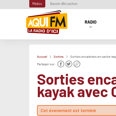
Médoc
Bassin d'Arcachon
RADIO
Accueil
Sorties
Sorties encadrées en canöe-kay
Partager sur :
Sorties enc
kayak avec 
Cet évenement est terminé