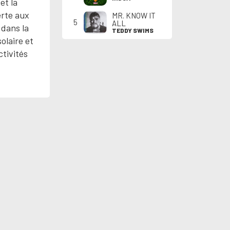
et la
erte aux
MR. KNOW IT
5
ALL
 dans la
TEDDY SWIMS
olaire et
tivités