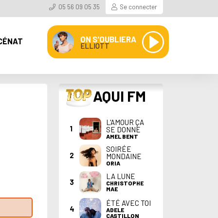
05 56 09 05 35
Se connecter
ON S'OUBLIERA
CÉNAT
ELLIOTT
TOP
AQUI FM
L'AMOUR ÇA
1
SE DONNE
AMEL BENT
SOIRÉE
2
MONDAINE
ORIA
LA LUNE
3
CHRISTOPHE
MAE
ÉTÉ AVEC TOI
4
ADELE
CASTILLON