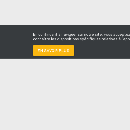
En continuant à naviguer sur notre site, vous acceptez
connaître les dispositions spécifiques relatives à l’app
EN SAVOIR PLUS
Médoc
LES É
ON S'OUBLIERA
-
EL
Le révei
Le Drive 
--:--
/
--:--
Dimanch
Chris & 
La Mété
L'Agend
La Vie e
Entrepr
A l'Ass