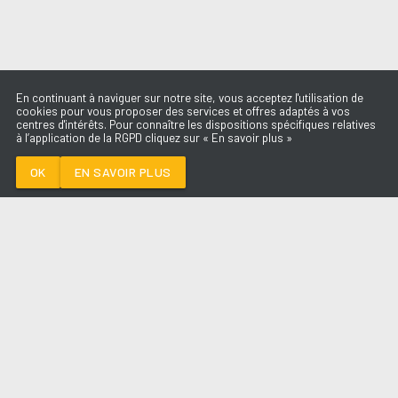
En continuant à naviguer sur notre site, vous acceptez l'utilisation de
cookies pour vous proposer des services et offres adaptés à vos
centres d'intérêts. Pour connaître les dispositions spécifiques relatives
à l’application de la RGPD cliquez sur « En savoir plus »
DE L'OR
VITAA & SLIMANE
OK
EN SAVOIR PLUS
Médoc
DE L'OR
-
VITAA & SLIMANE
--:--
/
--:--
LES ÉMISSIONS
AQUI FM