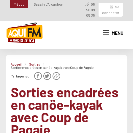
Médoc
Bassin d'Arcachon
05
Se
56 09
connecter
05 35
MENU
Accueil
Sorties
Sorties encadrées en canöe-kayak avec Coup de Pagaie
Partager sur :
Sorties encadrées
en canöe-kayak
avec Coup de
Pagaie