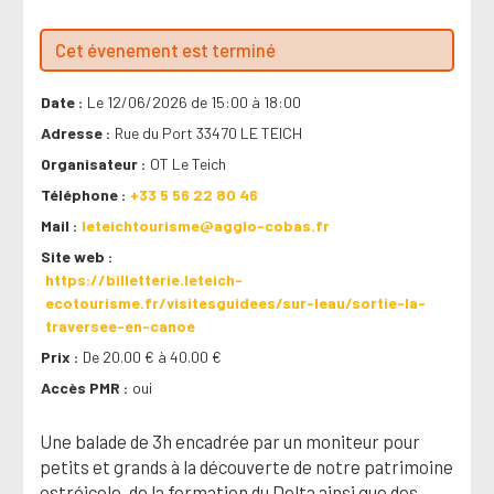
Cet évenement est terminé
Date
Le 12/06/2026 de 15:00 à 18:00
Adresse
Rue du Port 33470 LE TEICH
Organisateur
OT Le Teich
Téléphone
+33 5 56 22 80 46
Mail
leteichtourisme@agglo-cobas.fr
Site web
https://billetterie.leteich-
ecotourisme.fr/visitesguidees/sur-leau/sortie-la-
traversee-en-canoe
Prix
De 20.00 € à 40.00 €
Accès PMR
oui
Une balade de 3h encadrée par un moniteur pour
petits et grands à la découverte de notre patrimoine
ostréicole, de la formation du Delta ainsi que des