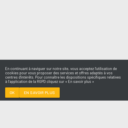
En continuant à naviguer sur notre site, vous acceptez l'utilisation de
cookies pour vous proposer des services et offres adaptés à vos
centres d'intérêts. Pour connaître les dispositions spécifiques relatives
à l’application de la RGPD cliquez sur « En savoir plus »
DRACULA (JENNIE
REMIX)
TAME IMPALA &
OK
EN SAVOIR PLUS
JENNIE
Médoc
DRACULA (JENNIE REMIX)
-
TAME
IMPALA & JENNIE