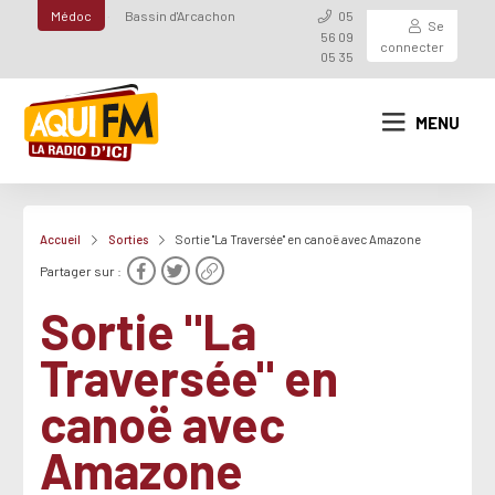
Médoc
Bassin d'Arcachon
05
Se
56 09
connecter
05 35
MENU
Accueil
Sorties
Sortie "La Traversée" en canoë avec Amazone
Partager sur :
Sortie "La
Traversée" en
canoë avec
Amazone